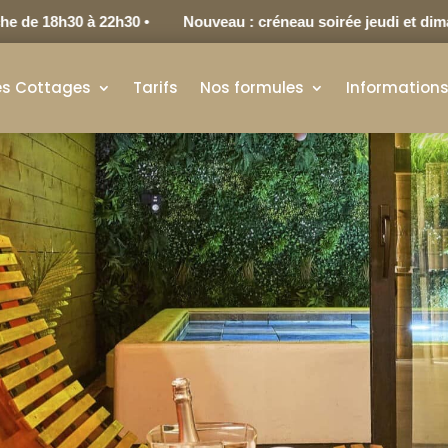
18h30 à 22h30 •
Nouveau : créneau soirée jeudi et dimanche 
es Cottages
Tarifs
Nos formules
Information