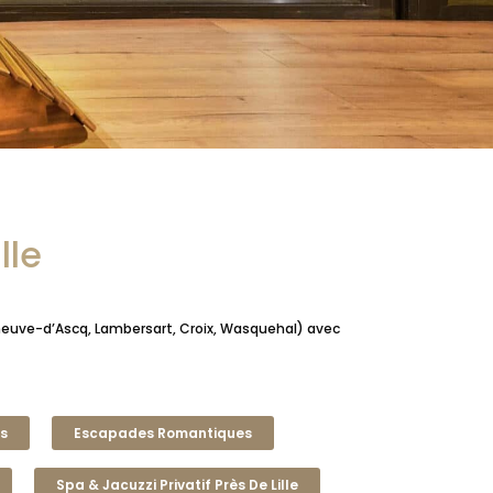
lle
lleneuve-d’Ascq, Lambersart, Croix, Wasquehal) avec
es
Escapades Romantiques
Spa & Jacuzzi Privatif Près De Lille