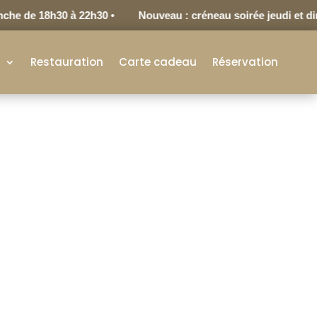
e de 18h30 à 22h30 •
Nouveau : créneau soirée jeudi et dima
s
Restauration
Carte cadeau
Réservation
LPH JOEL JOSEPH