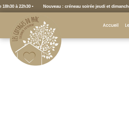
8h30 à 22h30 •
Nouveau : créneau soirée jeudi et dimanche d
Accueil
L
Les Cottages du Parc
Le Site Web Les Cottages du Parc (www.le
SIRET : 539 848 192 00016, siège social est
Téléphone