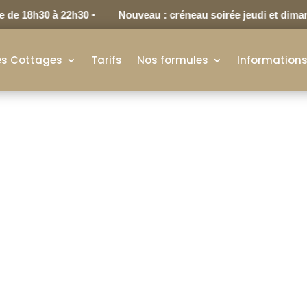
e 18h30 à 22h30 •
Nouveau : créneau soirée jeudi et dimanch
es Cottages
Tarifs
Nos formules
Information
Mentions légales
scottagesduparc.fr) est édité par la société PALLADINO RUDO
 sis au 120 boulevard d’Armentières à ROUBAIX (59100).