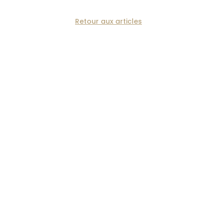
Retour aux articles
Les Cottages du Parc
120 boulevard d'Armentières
59100 ROUBAIX
tel : 06 30 15 59 59
Cocooner autrement