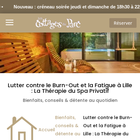
veau : créneau soirée jeudi et dimanche de 18h30 à 22h30 •
a
Réserver
Lutter contre le Burn-Out et la Fatigue à Lille
: La Thérapie du Spa Privatif
Bienfaits, conseils & détente au quotidien
Bienfaits,
Lutter contre le Burn-

conseils &
Out et la Fatigue à
Accueil
détente au
Lille : La Thérapie du