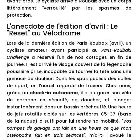
avant-bras. Le cycliste arrive à Roubaix avec un corps
littéralement "verrouillé" par les spasmes de
protection.
L'anecdote de l'édition d'avril : Le
"Reset" au Vélodrome
Lors de la dernière édition de Paris-Roubaix (avril), un
cycliste amateur ayant participé au
Paris-Roubaix
Challenge
a réservé l'un de nos cottages en fin de
journée. Il est arrivé le visage couvert de la légendaire
poussière grise, incapable de tourner la tête sans une
grimace de douleur. Dans les spas publics des salles
de sport, on l'aurait regardé de travers. Chez nous,
grâce au
check-in autonome
, il a pu garer son vélo
de carbone en sécurité, se doucher, et plonger
instantanément dans un bassin préchauffé. Une heure
de jets rotatifs ciblés sur les vertèbres C5-C7 (base
de la nuque) a suffi pour lui rendre sa mobilité.
"Vos
pompes de gavage ont fait en une heure ce que mon
ostéopathe fait en trois séances"
, m'a-t-il avoué le