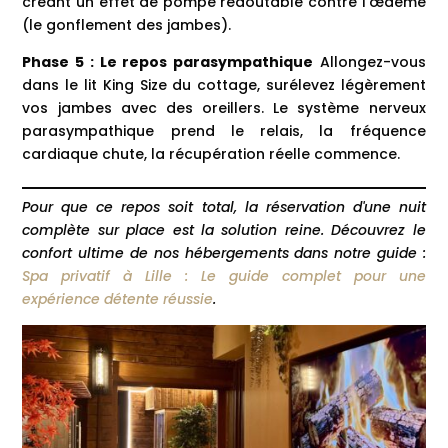
créant un effet de pompe redoutable contre l'œdème
(le gonflement des jambes).
Phase 5 : Le repos parasympathique
Allongez-vous
dans le lit King Size du cottage, surélevez légèrement
vos jambes avec des oreillers. Le système nerveux
parasympathique prend le relais, la fréquence
cardiaque chute, la récupération réelle commence.
Pour que ce repos soit total, la réservation d'une nuit
complète sur place est la solution reine. Découvrez le
confort ultime de nos hébergements dans notre guide :
Spa privatif à Lille : Le guide complet pour une
expérience détente réussie
.