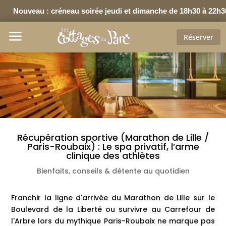
u : créneau soirée jeudi et dimanche de 18h30 à 22h30 •
Nou
a
Réserver
Récupération sportive (Marathon de Lille /
Paris-Roubaix) : Le spa privatif, l’arme
clinique des athlètes
Bienfaits, conseils & détente au quotidien
Franchir la ligne d'arrivée du Marathon de Lille sur le
Boulevard de la Liberté ou survivre au Carrefour de
l'Arbre lors du mythique Paris-Roubaix ne marque pas